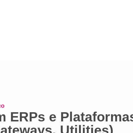
co
m ERPs e Plataforma
teways, Utilities)