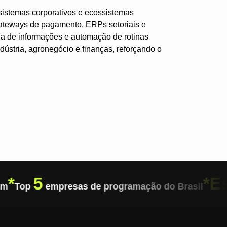
sistemas corporativos e ecossistemas
ateways de pagamento, ERPs setoriais e
cia de informações e automação de rotinas
dústria, agronegócio e finanças, reforçando o
*
5
*
Es
am
Top
empresas de programação do Brasil