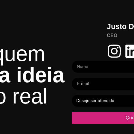
Justo 
CEO
 quem
a ideia
 real
Que