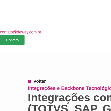
contato@deway.com.br
Contato
Voltar
Integrações e Backbone Tecnológi
Integrações co
(TOTVS, SAP, Ga