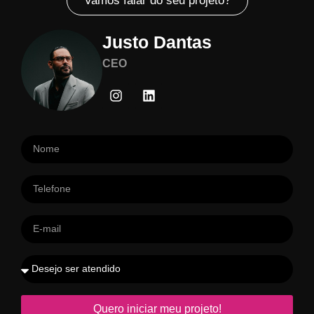
Vamos falar do seu projeto?
Justo Dantas
CEO
Quero iniciar meu projeto!