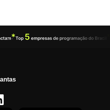
*
5
*
ctam
Top
empresas de programação do Brasil
Dantas