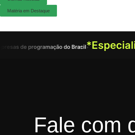
Matéria em Destaque
*
Especiali
resas de programação do Brasil
Fale com